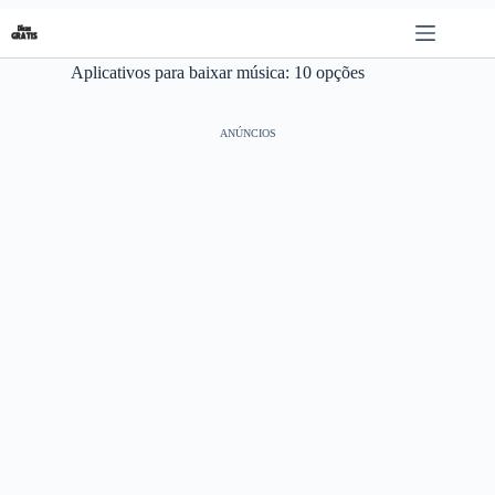
Pular
para
o
Aplicativos para baixar música: 10 opções
conteúdo
ANÚNCIOS