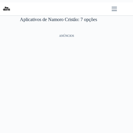
Pular
para
o
Aplicativos de Namoro Cristão: 7 opções
conteúdo
ANÚNCIOS