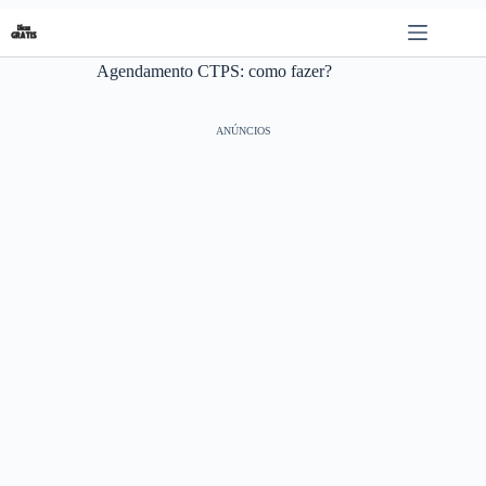
Pular
para
o
Agendamento CTPS: como fazer?
conteúdo
ANÚNCIOS