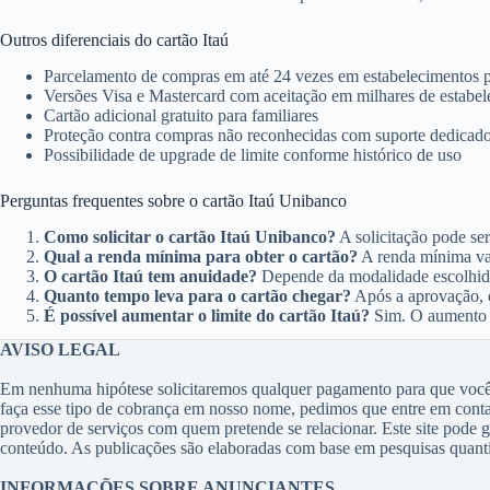
Outros diferenciais do cartão Itaú
Parcelamento de compras em até 24 vezes em estabelecimentos p
Versões Visa e Mastercard com aceitação em milhares de estabele
Cartão adicional gratuito para familiares
Proteção contra compras não reconhecidas com suporte dedicad
Possibilidade de upgrade de limite conforme histórico de uso
Perguntas frequentes sobre o cartão Itaú Unibanco
Como solicitar o cartão Itaú Unibanco?
A solicitação pode ser 
Qual a renda mínima para obter o cartão?
A renda mínima var
O cartão Itaú tem anuidade?
Depende da modalidade escolhida
Quanto tempo leva para o cartão chegar?
Após a aprovação, o
É possível aumentar o limite do cartão Itaú?
Sim. O aumento de
AVISO LEGAL
Em nenhuma hipótese solicitaremos qualquer pagamento para que você t
faça esse tipo de cobrança em nosso nome, pedimos que entre em con
provedor de serviços com quem pretende se relacionar. Este site pode 
conteúdo. As publicações são elaboradas com base em pesquisas quantita
INFORMAÇÕES SOBRE ANUNCIANTES