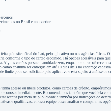
arceiros
cimentos no Brasil e no exterior
o
feita pelo site oficial do Itaú, pelo aplicativo ou nas agências físicas. O
ia conforme o tipo de cartão escolhido. Há opções acessíveis para que
. Alguns cartões possuem anuidade zero, enquanto outros oferecem is
 cartão costuma ser entregue em até 10 dias úteis no endereço cadastrad
 limite pode ser solicitado pelo aplicativo e está sujeito à análise de c
enha acesso ou libere produtos, como cartões de crédito, empréstimos
tato conosco imediatamente. Recomendamos também que você leia com 
gerar receita por meio de publicidade e também por indicações de dete
tivas e qualitativas, e nossa equipe busca analisar e comparar as opçõe