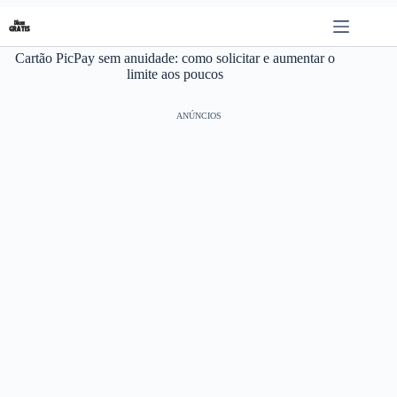
Pular
para
o
Cartão PicPay sem anuidade: como solicitar e aumentar o
conteúdo
limite aos poucos
ANÚNCIOS