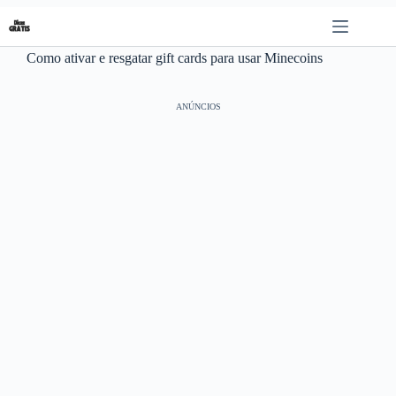
Pular
para
o
Como ativar e resgatar gift cards para usar Minecoins
conteúdo
ANÚNCIOS