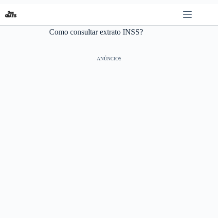
Pular
para
o
Como consultar extrato INSS?
conteúdo
ANÚNCIOS