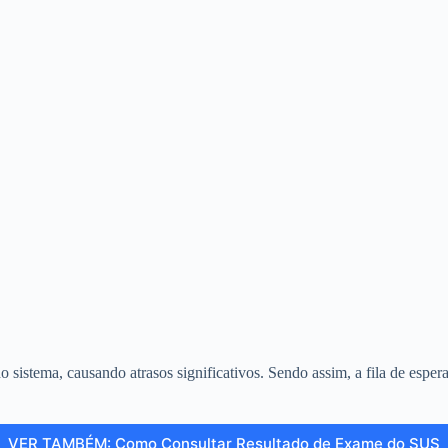
istema, causando atrasos significativos. Sendo assim, a fila de espera
VER TAMBÉM: Como Consultar Resultado de Exame do SUS