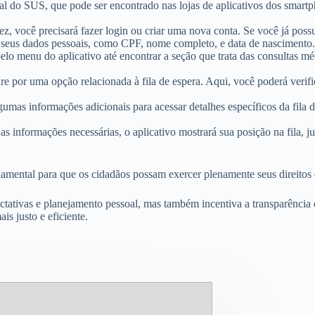
ficial do SUS, que pode ser encontrado nas lojas de aplicativos dos sm
 vez, você precisará fazer login ou criar uma nova conta. Se você já po
o seus dados pessoais, como CPF, nome completo, e data de nascimento.
lo menu do aplicativo até encontrar a seção que trata das consultas m
re por uma opção relacionada à fila de espera. Aqui, você poderá verifi
lgumas informações adicionais para acessar detalhes específicos da fila
r as informações necessárias, o aplicativo mostrará sua posição na fila,
damental para que os cidadãos possam exercer plenamente seus direitos 
ectativas e planejamento pessoal, mas também incentiva a transparência 
s justo e eficiente.