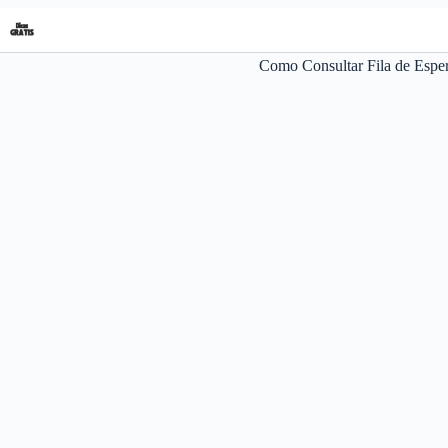
Pular
para
o
Como Consultar Fila de Esp
conteúdo