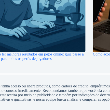
ter melhores resultados em jogos online: guia passo a
Como acomp
 para todos os perfis de jogadores
enha acesso ou libere produtos, como cartões de crédito, empréstimos
tato conosco imediatamente. Recomendamos também que você leia com 
gerar receita por meio de publicidade e também por indicações de dete
tivas e qualitativas, e nossa equipe busca analisar e comparar as opçõe