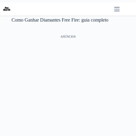
Pular
para
o
Como Ganhar Diamantes Free Fire: guia completo
conteúdo
ANÚNCIOS