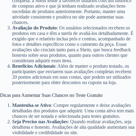
completa; a Shein tende a favorecer usuários com um histórico
de compras ativo e que já tenham realizado avaliações bem-
sucedidas de produtos anteriormente. Portanto, manter uma
atividade consistente e positiva no site pode aumentar suas
chances.
Avaliação do Produto
: Os usuários selecionados recebem os
produtos em casa e têm a tarefa de avaliá-los detalhadamente. É
exigido que o relatório inclua prós e contras, acompanhado de
fotos e detalhes específicos como o caimento da peça. Essas
avaliações são cruciais tanto para a Shein, que busca feedback
honesto sobre seus produtos, quanto para outros clientes que
consideram adquirir esses itens.
Benefícios Adicionais
: Além de manter o produto testado, os
participantes que enviarem suas avaliações completas recebem
20 pontos adicionais em suas contas, que podem ser utilizados
posteriormente para obter descontos ou cupons na loja.
Dicas para Aumentar Suas Chances no Teste Gratuito
Mantenha-se Ativo
: Compre regularmente e deixe avaliações
detalhadas dos produtos que adquirir. Uma conta ativa tem mais
chances de ser notada e selecionada para testes gratuitos.
Seja Preciso nas Avaliações
: Quando realizar avaliações, seja
detalhista e honesto. Avaliações de alta qualidade aumentam sua
visibilidade e credibilidade no site.