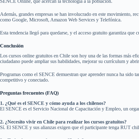
SENCE Online, que acercan la tecnología a la población.
Además, grandes empresas se han involucrado en este movimiento, recono
como Google, Microsoft, Amazon Web Services y Telefónica.
Esta tendencia llegó para quedarse, y el acceso gratuito garantiza qu
Conclusión
Los cursos online gratuitos en Chile son hoy una de las formas más efic
ciudadano puede ampliar sus habilidades, mejorar su currículum y abri
Programas como el SENCE demuestran que aprender nunca ha sido tan fáci
competitivo y conectado.
Preguntas frecuentes (FAQ)
1. ¿Qué es el SENCE y cómo ayuda a los chilenos?
El SENCE es el Servicio Nacional de Capacitación y Empleo, un organis
2. ¿Necesito vivir en Chile para realizar los cursos gratuitos?
Sí. El SENCE y sus alianzas exigen que el participante tenga RUT chile