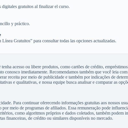
gitales gratuitos al finalizar el curso.
cillo y práctico.
?
n Línea Gratuitos” para consultar todas las opciones actualizadas.
enha acesso ou libere produtos, como cartões de crédito, empréstimos
tato conosco imediatamente. Recomendamos também que você leia com 
gerar receita por meio de publicidade e também por indicações de dete
tivas e qualitativas, e nossa equipe busca analisar e comparar as opçõe
idade. Para continuar oferecendo informações gratuitas aos nossos us
 por meio de programas de afiliados. Essa remuneração pode influenci
ritérios, como algoritmos próprios e dados coletados, também podem int
as financeiras, de crédito ou similares disponíveis no mercado.