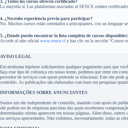
3. ¿Todos los cursos ofrecen certificado?
La mayoría sí. Las plataformas asociadas al SENCE emiten certificados di
4. ¿Necesito experiencia previa para participar?
No. Muchos cursos están orientados a principiantes, con un lenguaje sen
5. ¿Dónde puedo encontrar la lista completa de cursos disponibles
Accede al sitio oficial
www.sence.cl
y haz clic en la sección “Cursos e
AVISO LEGAL
Em nenhuma hipótese solicitaremos qualquer pagamento para que você t
faça esse tipo de cobrança em nosso nome, pedimos que entre em con
provedor de serviços com quem pretende se relacionar. Este site pode 
conteúdo. As publicações são elaboradas com base em pesquisas quantita
INFORMAÇÕES SOBRE ANUNCIANTES
Somos um site independente de conteúdo, mantido com apoio de public
site podem ser de empresas parceiras das quais recebemos compensação
determinadas ofertas aparecem em nossas páginas. Além disso, outros c
ou serviços apresentados. Não exibimos, necessariamente, todas as ofert