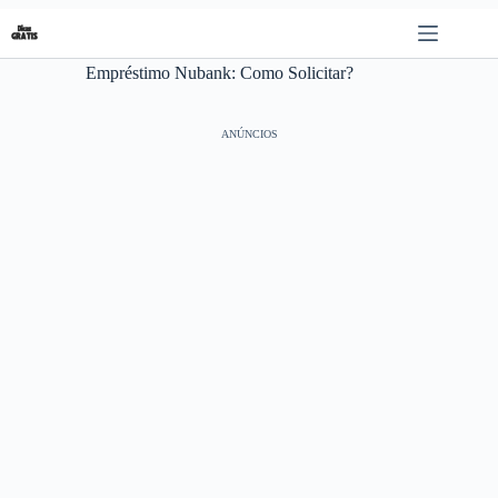
Pular
para
o
Empréstimo Nubank: Como Solicitar?
conteúdo
ANÚNCIOS