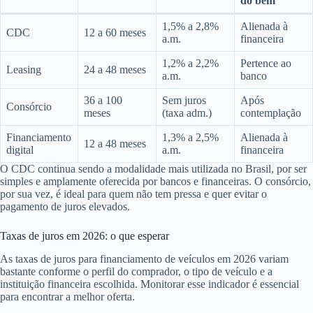
do bem
1,5% a 2,8%
Alienada à
CDC
12 a 60 meses
a.m.
financeira
1,2% a 2,2%
Pertence ao
Leasing
24 a 48 meses
a.m.
banco
36 a 100
Sem juros
Após
Consórcio
meses
(taxa adm.)
contemplação
Financiamento
1,3% a 2,5%
Alienada à
12 a 48 meses
digital
a.m.
financeira
O CDC continua sendo a modalidade mais utilizada no Brasil, por ser
simples e amplamente oferecida por bancos e financeiras. O consórcio,
por sua vez, é ideal para quem não tem pressa e quer evitar o
pagamento de juros elevados.
Taxas de juros em 2026: o que esperar
As taxas de juros para financiamento de veículos em 2026 variam
bastante conforme o perfil do comprador, o tipo de veículo e a
instituição financeira escolhida. Monitorar esse indicador é essencial
para encontrar a melhor oferta.