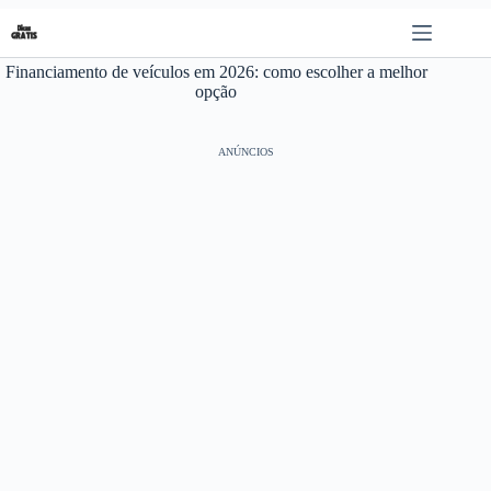
Pular
para
o
Financiamento de veículos em 2026: como escolher a melhor
conteúdo
opção
ANÚNCIOS