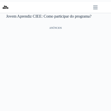
Pular
para
o
Jovem Aprendiz CIEE: Como participar do programa?
conteúdo
ANÚNCIOS