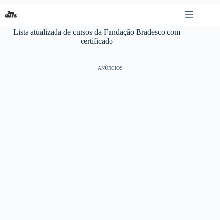
Pular
para
o
Lista atualizada de cursos da Fundação Bradesco com
conteúdo
certificado
ANÚNCIOS