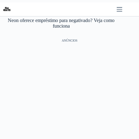
Pular
para
o
Neon oferece empréstimo para negativado? Veja como
conteúdo
funciona
ANÚNCIOS