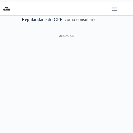
Pular
para
o
Regularidade do CPF: como consultar?
conteúdo
ANÚNCIOS