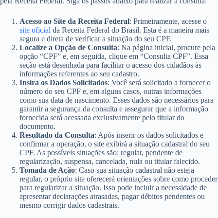
pela Receita Federal. Siga os passos abaixo para realizar a consulta:
Acesso ao Site da Receita Federal
: Primeiramente, acesse o
site oficial
da Receita Federal do Brasil. Esta é a maneira mais
segura e direta de verificar a situação do seu CPF.
Localize a Opção de Consulta
: Na página inicial, procure pela
opção “CPF” e, em seguida, clique em “Consulta CPF”. Essa
seção está desenhada para facilitar o acesso dos cidadãos às
informações referentes ao seu cadastro.
Insira os Dados Solicitados
: Você será solicitado a fornecer o
número do seu CPF e, em alguns casos, outras informações
como sua data de nascimento. Esses dados são necessários para
garantir a segurança da consulta e assegurar que a informação
fornecida será acessada exclusivamente pelo titular do
documento.
Resultado da Consulta
: Após inserir os dados solicitados e
confirmar a operação, o site exibirá a situação cadastral do seu
CPF. As possíveis situações são: regular, pendente de
regularização, suspensa, cancelada, nula ou titular falecido.
Tomada de Ação
: Caso sua situação cadastral não esteja
regular, o próprio site oferecerá orientações sobre como proceder
para regularizar a situação. Isso pode incluir a necessidade de
apresentar declarações atrasadas, pagar débitos pendentes ou
mesmo corrigir dados cadastrais.