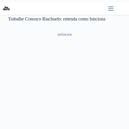
Pular
para
o
Trabalhe Conosco Riachuelo: entenda como funciona
conteúdo
ANÚNCIOS