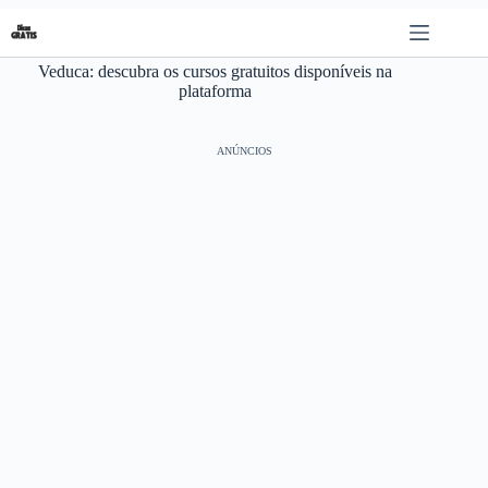
Pular
para
o
Veduca: descubra os cursos gratuitos disponíveis na
conteúdo
plataforma
ANÚNCIOS